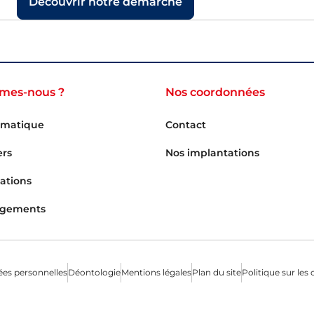
Découvrir notre démarche
mes-nous ?
Nos coordonnées
rmatique
Contact
ers
Nos implantations
sations
agements
es personnelles
Déontologie
Mentions légales
Plan du site
Politique sur les