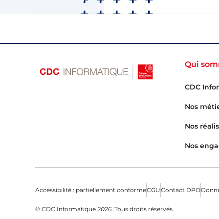
Qui som
CDC Info
Nos méti
Nos réali
Nos eng
Menu bas du footer
Accessibilité : partiellement conforme
CGU
Contact DPO
Donné
© CDC Informatique
2026
. Tous droits réservés.