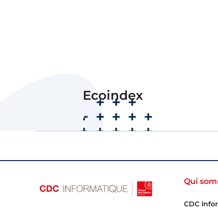
B
Ecoindex
Note
Qui som
CDC Info