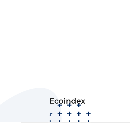
B
Ecoindex
Note