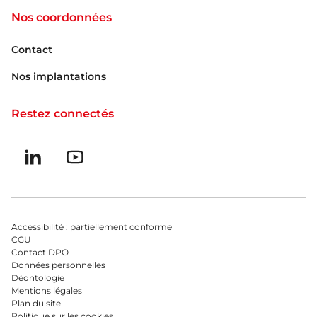
Nos coordonnées
Contact
Nos implantations
Restez connectés
Suivez-nous sur linkedin
Suivez-nous sur Youtube
Menu bas du footer
Accessibilité : partiellement conforme
CGU
Contact DPO
Données personnelles
Déontologie
Mentions légales
Plan du site
Politique sur les cookies