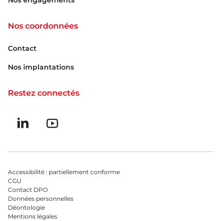
Nos coordonnées
Contact
Nos implantations
Restez connectés
Suivez-nous sur linkedin
Suivez-nous sur Youtube
Menu bas du footer
Accessibilité : partiellement conforme
CGU
Contact DPO
Données personnelles
Déontologie
Mentions légales