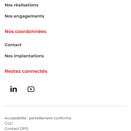
Nos réalisations
Nos engagements
Nos coordonnées
Contact
Nos implantations
Restez connectés
Suivez-nous sur linkedin
Suivez-nous sur Youtube
Menu bas du footer
Accessibilité : partiellement conforme
CGU
Contact DPO